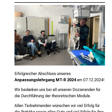
MED
Inte
LMU
Erfolgreicher Abschluss unseres
Anpassungslehrgang MT-R 2024
am 07.12.2024!
Wir bedanken uns bei all unseren Dozierenden für
die Durchführung der theoretischen Module.
Allen Teilnehmenden wünschen wir viel Erfolg für
die Praktika sowie alles Gute und viel Erfolg für Ihre