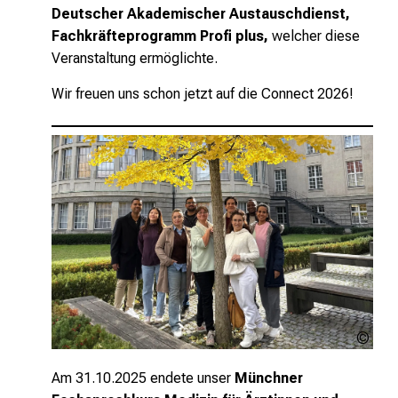
Deutscher Akademischer Austauschdienst,
Fachkräfteprogramm Profi plus,
welcher diese
Veranstaltung ermöglichte.
Wir freuen uns schon jetzt auf die Connect 2026!
Urhe
unge
Am 31.10.2025 endete unser
Münchner