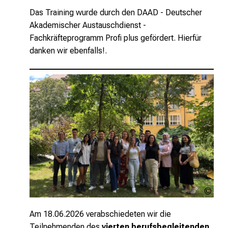
Das Training wurde durch den DAAD - Deutscher
Akademischer Austauschdienst -
Fachkräfteprogramm Profi plus gefördert. Hierfür
danken wir ebenfalls!.
Urhe
unge
Am 18.06.2026 verabschiedeten wir die
Teilnehmenden des
vierten berufsbegleitenden