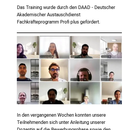
Das Training wurde durch den DAAD - Deutscher
Akademischer Austauschdienst
Fachkräfteprogramm Profi plus gefördert.
MED
Inte
LMU
In den vergangenen Wochen konnten unsere
Teilnehmenden sich unter Anleitung unserer
Dozentin auf die Bewerbungsphase sowie den