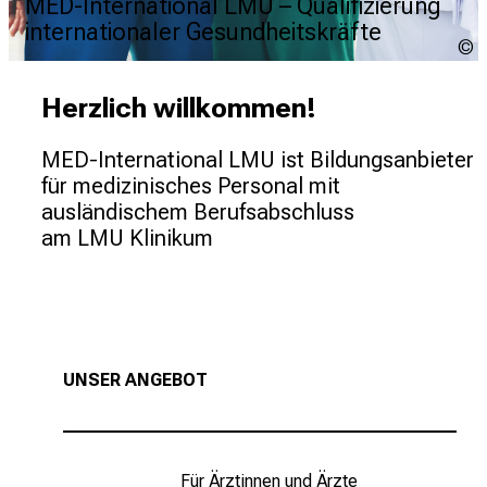
MED-International LMU – Qualifizierung
internationaler Gesundheitskräfte
i
Herzlich willkommen!
MED-International LMU ist Bildungsanbieter 
für medizinisches Personal mit 
ausländischem Berufsabschluss 
am LMU Klinikum 
UNSER ANGEBOT
Für Ärztinnen und Ärzte