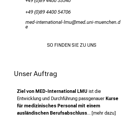
+49 (0)89 4400 53540
+49 (0)89 4400 54706
vim_lubipugblüugä_ävf
vimeful_vfiJuyziusm
i
SO FINDEN SIE ZU UNS
Unser Auftrag
Ziel von MED-International LMU
ist die
Entwicklung und Durchführung passgenauer
Kurse
für medizinisches Personal mit einem
ausländischen Berufsabschluss
... [
mehr dazu
]